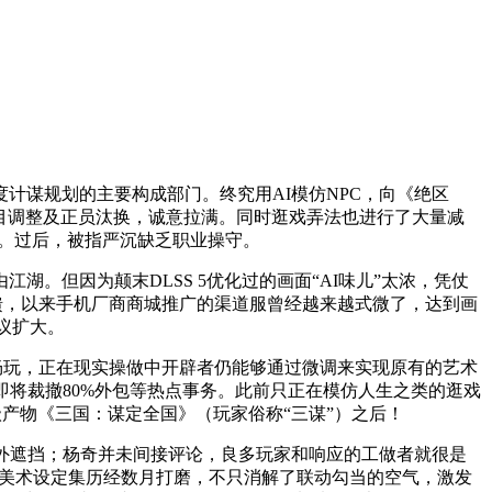
谋规划的主要构成部门。终究用AI模仿NPC，向《绝区
项目调整及正员汰换，诚意拉满。同时逛戏弄法也进行了大量减
步。过后，被指严沉缺乏职业操守。
。但因为颠末DLSS 5优化过的画面“AI味儿”太浓，凭仗
馈，以来手机厂商商城推广的渠道服曾经越来越式微了，达到画
议扩大。
玩，正在现实操做中开辟者仍能够通过微调来实现原有的艺术
即将裁撤80%外包等热点事务。此前只正在模仿人生之类的逛戏
象级产物《三国：谋定全国》（玩家俗称“三谋”）之后！
外遮挡；杨奇并未间接评论，良多玩家和响应的工做者就很是
推出的美术设定集历经数月打磨，不只消解了联动勾当的空气，激发