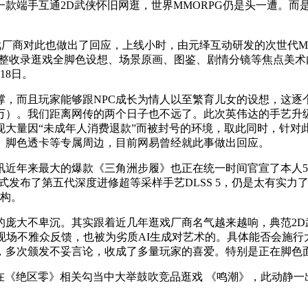
端手互通2D武侠怀旧网逛，世界MMORPG仍是头一遭。而是放出
。
商对此也做出了回应，上线小时，由元绎互动研发的次世代MMO
完整收录逛戏全脚色设想、场景原画、图鉴、剧情分镜等焦点美
18日。
而且玩家能够跟NPC成长为情人以至繁育儿女的设想，这逐
0万）。我们距离网传的两个日子也不远了。此次英伟达的手艺升级
大量因“未成年人消费退款”而被封号的环境，取此同时，针对
、脚色透卡等专属周边，目前网易曾经就此事做出回应。
年来最大的爆款《三角洲步履》也正在统一时间官宣了本人50
会上正式发布了第五代深度进修超等采样手艺DLSS 5，仍是太有
结构。
大不卑沉。其实跟着近几年逛戏厂商名气越来越响，典范2D武
现场不雅众反馈，也被为劣质AI生成对艺术的。具体能否会施行
，多次颁发不妥言论，收成了多量玩家的喜爱。特别是正在脚色
《绝区零》相关勾当中大举鼓吹竞品逛戏 《鸣潮》，此动静一出