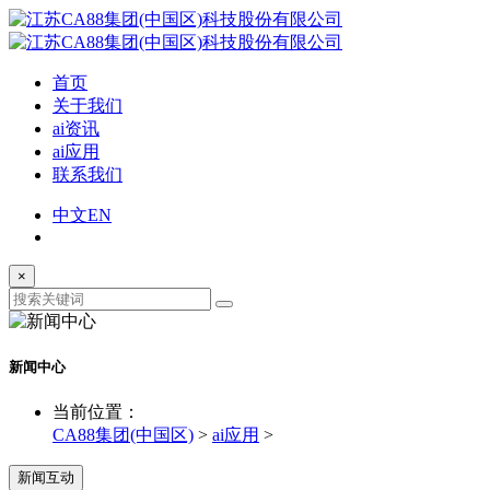
首页
关于我们
ai资讯
ai应用
联系我们
中文
EN
×
新闻中心
当前位置：
CA88集团(中国区)
>
ai应用
>
新闻互动