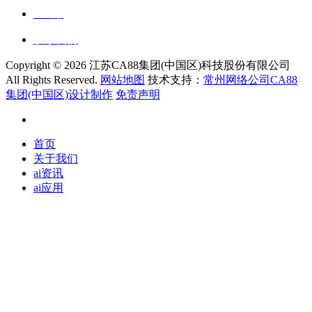
ai应用
联系我们
Copyright ©
2026 江苏CA88集团(中国区)科技股份有限公司
All Rights Reserved.
网站地图
技术支持：
常州网络公司CA88
集团(中国区)设计制作
免责声明
首页
关于我们
ai资讯
ai应用