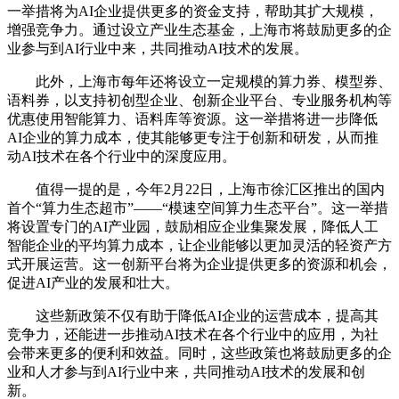
一举措将为AI企业提供更多的资金支持，帮助其扩大规模，
增强竞争力。通过设立产业生态基金，上海市将鼓励更多的企
业参与到AI行业中来，共同推动AI技术的发展。
此外，上海市每年还将设立一定规模的算力券、模型券、
语料券，以支持初创型企业、创新企业平台、专业服务机构等
优惠使用智能算力、语料库等资源。这一举措将进一步降低
AI企业的算力成本，使其能够更专注于创新和研发，从而推
动AI技术在各个行业中的深度应用。
值得一提的是，今年2月22日，上海市徐汇区推出的国内
首个“算力生态超市”——“模速空间算力生态平台”。这一举措
将设置专门的AI产业园，鼓励相应企业集聚发展，降低人工
智能企业的平均算力成本，让企业能够以更加灵活的轻资产方
式开展运营。这一创新平台将为企业提供更多的资源和机会，
促进AI产业的发展和壮大。
这些新政策不仅有助于降低AI企业的运营成本，提高其
竞争力，还能进一步推动AI技术在各个行业中的应用，为社
会带来更多的便利和效益。同时，这些政策也将鼓励更多的企
业和人才参与到AI行业中来，共同推动AI技术的发展和创
新。