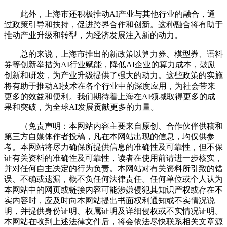
此外，上海市还积极推动AI产业与其他行业的融合，通
过政策引导和扶持，促进跨界合作和创新。这种融合将有助于
推动产业升级和转型，为经济发展注入新的动力。
总的来说，上海市推出的新政策以算力券、模型券、语料
券等创新举措为AI行业赋能，降低AI企业的算力成本，鼓励
创新和研发，为产业升级提供了强大的动力。这些政策的实施
将有助于推动AI技术在各个行业中的深度应用，为社会带来
更多的效益和便利。我们期待着上海在AI领域取得更多的成
果和突破，为全球AI发展贡献更多的力量。
（免责声明：本网站内容主要来自原创、合作伙伴供稿和
第三方自媒体作者投稿，凡在本网站出现的信息，均仅供参
考。本网站将尽力确保所提供信息的准确性及可靠性，但不保
证有关资料的准确性及可靠性，读者在使用前请进一步核实，
并对任何自主决定的行为负责。本网站对有关资料所引致的错
误、不确或遗漏，概不负任何法律责任。任何单位或个人认为
本网站中的网页或链接内容可能涉嫌侵犯其知识产权或存在不
实内容时，应及时向本网站提出书面权利通知或不实情况说
明，并提供身份证明、权属证明及详细侵权或不实情况证明。
本网站在收到上述法律文件后，将会依法尽快联系相关文章源