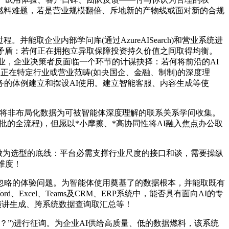
据燃料难题，若是营业规模翻倍、斥地新的产物线或面对新的合规
企业内部学问库(通过AzureAISearch)和营业系统进
矛盾：若何正在拥抱立异取保障投资持久价值之间取得均衡。
业，企业决策者反面临一个环节的计谋抉择：若何将前沿的AI
正在特定行业或营业范畴(如央国企、金融、制制)的深度理
的体例建立和摆设AI使用。建立智能客服、内容生成等使
将非布局化数据为可被智能体深度理解的联系关系学问收集。
的全流程)，但愿以*小摩擦、*高协同性将AI融入焦点办公取
下要求做为选型的底线：平台必需支撑行业尺度的接口和谈，需要操纵
维度！
忽略的体验问题。为智能体使用奠基了的数据根本，并能取既有
xcel、Teams及CRM、ERP系统中，能否具有面向AI的专
化演讲生成、跨系统数据查询取汇总等！
)进行征询。为企业AI供给高质量、低的数据燃料，该系统