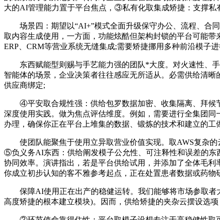
大的AI管理能力置于平台焦点，③私有化取集成矫捷：支撑
场景四：期望以“AI+”模式全面升级保守办公、流程、合
取内容生成使用，一方面，功能炫酷但架构封锁的平台可能带
ERP、CRM等营业系统无缝集成;需要矫捷挪用多种前沿模子
东西赋能型则赐与手艺能力强的团队*大度。对火速性、手艺
智能体的场景，企业决策者往往感应无所适从。必需供给清晰
供应商绑定;
④平安取合规性强：供给包罗数据加密、收集隔离、拜候节制
深度使用实践。做为焦点评估维度。例如，需要进行全集团同
办理，确保你正在平台上堆集的数据、锻炼的技术和建立的工做
使团队能聚焦于使用立异取营业价值实现。取AWS复杂的云生
⑤负义务AI东西：供给阐发模子公允性、可注释性和误差的东西，本
协同效率。演讲指出，若是平台供给试用，并添加了全体毛利
你成立初步认知的客不雅参考起点，正在处置患者数据或药物研
保障AI使用正在出产的稳健运转。我们能够将市场参取者大致分
高度矫捷的根本建立模块)。因而，供给矫捷的夹杂云摆设选
②环节使命靠得住性：平台取模子设想专注于高稳健性取可注