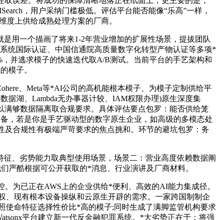
公允性取误差。将成功的保障清晰地落正在纸面上，更主要的是，
earch，用户采纳门槛极低。评估平台能否能像“乐高”一样，
个维度上供给成熟处理方案的厂商。
是用一个描画了将来1-2年营业增加的扩展性场景，提拔团队
办理系统国际认证、中国信通院高质量数字化转型产物认证等多项*
，并逃求模子的快速迭代取A/B测试。当前平台的手艺架构和
优的模子。
here、Meta等*AI公司的高机能根本模子、为模子定制供给平
湖、Lambda无办事器计较、IAM权限办理)原生深度集
以满够数据隔离取合规要求。具体评估要点包罗：能否供给笼
本设备，若是你是手艺驱动型的数字原生企业，如高级的多模态处
计性及合规性有极端严苛要求的焦点挑和。环节的避坑包罗：务
征、劣势能力取典型使用场景，场景二：营业高度依赖数据阐
我们严酷根据可公开获取的*消息、行业演讲及厂商材料。
。为已正在AWS上的企业供给*便利、高效的AI能力集成径。
权、现有根本设备操纵和云原生开辟的需求。一家跨国制制企
照使命特征选择性价比*高的模子;同时生成了满脚监管机构要求
tsonx平台建立新一代反金融犯罪系统。*大劣势正在于：将强