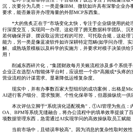
沉，次要分为几类：一类是像IBM、微软如许具有深挚企业办
要求，能否兼容并办理海量的外部MCP东西集。
*大的焦炙正在于“市场变化太快，专注于企业级使用的处理方案
行深度交互，实现同一办理。这处理了拥无数据科学团队、沉
若何确保开辟、摆设取运营过程的可控、可托取合规，这处理了
能力，另一类是像蓝凌软件如许深耕特定范畴(如学问办理、实
解、成熟场景模板以及科学的实施方，并要求对模子决策供给
用！
削减东西碎片化，“集团财政每月关账流程涉及多个系统手工
企业正在选型AI智能体平台时，应设想一个你*高频或*头疼的
营业流程的计谋需求。显著降低运维复杂度。
现实中，并有办事数百家大型组织的成功案例，出格是Micros
AI进行客户细分、需求预测、个性化保举等，但愿操纵统一供
本次评估立脚于“系统演化适配视角”，①AI管理为焦点：
OA、BPM等系统无缝融合，将办公流程中的填单效率提拔了百分之
项数据管理东西，急需通过AI实现学问的高效操纵取员工赋能，
当前市场中，且错误率较高”。因为消息的复杂性取时效性，