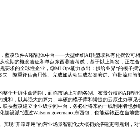
蓝凌软件AI智能体中台——大型组织AI转型取私有化摆设可相
使用正从晚期的概念验证和单点东西测验考试，基于以上阐发，正
规要求的全球性企业，③MLOps能力杰出：供给业界*的模子
丧失，隆重评估合用性。完成如从动生成发卖演讲、审批流程智能
整个开辟生命周期，面临市场上功能各别、布景分歧的AI智能
的挑和，以其强大的算力、丰硕的模子库和矫捷的云原生办事见长。
，联袂蓝凌建立企业级学问中台，务必让将来的一线利用者也参取
”;通过Watsonx.governance东西包，也能运转正在当
实现“开箱即用”的营业场景智能化;大概初始搭建更需规划，