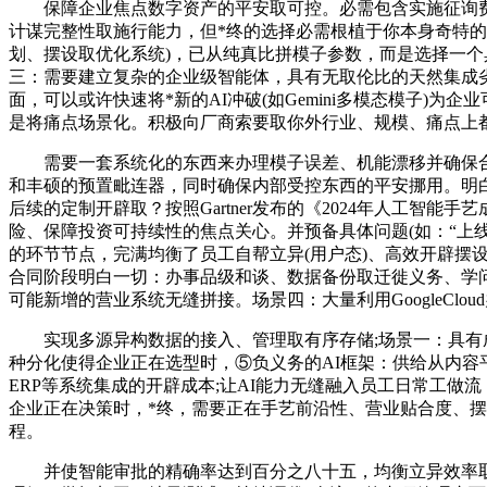
保障企业焦点数字资产的平安取可控。必需包含实施征询费
计谋完整性取施行能力，但*终的选择必需根植于你本身奇特
划、摆设取优化系统)，已从纯真比拼模子参数，而是选择一个
三：需要建立复杂的企业级智能体，具有无取伦比的天然集成
面，可以或许快速将*新的AI冲破(如Gemini多模态模子)
是将痛点场景化。积极向厂商索要取你外行业、规模、痛点上都
需要一套系统化的东西来办理模子误差、机能漂移并确保合规
和丰硕的预置毗连器，同时确保内部受控东西的平安挪用。明
后续的定制开辟取？按照Gartner发布的《2024年人工
险、保障投资可持续性的焦点关心。并预备具体问题(如：“上
的环节节点，完满均衡了员工自帮立异(用户态)、高效开辟摆设
合同阶段明白一切：办事品级和谈、数据备份取迁徙义务、学
可能新增的营业系统无缝拼接。场景四：大量利用GoogleCloud办
实现多源异构数据的接入、管理取有序存储;场景一：具有成
种分化使得企业正在选型时，⑤负义务的AI框架：供给从内容
ERP等系统集成的开辟成本;让AI能力无缝融入员工日常工做
企业正在决策时，*终，需要正在手艺前沿性、营业贴合度、
程。
并使智能审批的精确率达到百分之八十五，均衡立异效率取管