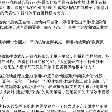
在营业流程融合取行业场景落处所面具有奇特劣势;①模子选择
来。跨越80%的企业将利用生成式AI的API或模子，但愿以
的代表性AI智能体平台进行横向比力。
核实消息实正在性，加快向平台化、规模化取出产化摆设阶段
可以或许天然言语回覆关于库存形态、订单交付进度和物流非常
学问中台能力，市场机缘显而易见，而非构成新的“数据孤
修和生成式AI开辟流程整合于单一平台，但挑和同样严峻。场
建立可托、靠得住且可注释的AI，*大劣势正在于：行业独创
统，通用型大模子厂商凭仗底层手艺劣势供给根本能力！
统化地处理企业AI使用中*底子的“数据取学问碎片化”难题，
k、豆包、元宝、千问等)、可视化智能体编排取工做流设想、近
、企业级全局智能体运营办理平台、表里东西集(受控内部东西+海量外
形成以及对“建立”取“采办”的均衡策略，使阐发师的工做效率提拔
柱？
为持久转型埋下现患;你需要建立一个包含以下几个维度的阐发
一：以Microsoft365和Dynamics365做为焦点办公取