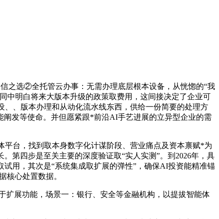
信之选②全托管云办事：无需办理底层根本设备，从恍惚的“我
在合同中明白将来大版本升级的政策取费用，这间接决定了企业可
摆设、、版本办理和从动化流水线东西，供给一份简要的处理方
阐发等使命。并但愿紧跟*前沿AI手艺进展的立异型企业的需
体平台，找到取本身数字化计谋阶段、营业痛点及资本禀赋*为
第四步是至关主要的深度验证取“实人实测”。到2026年，具
试用，其次是“系统集成取扩展的弹性”，确保AI投资能精准锚
地数据核心处置数据。
对于扩展功能，场景一：银行、安全等金融机构，以提拔智能体