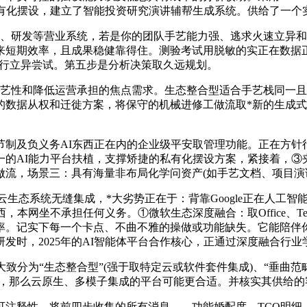
私有化摆设，建立了智能投资研究演讲辅帮生成系统。供给了一个
同、研发等营业系统，若是你的团队手艺能力强、逃求火速立异
来短期效率，且成果稳健靠得住。测验考试用脱敏的实正在数据正
进行立异尝试。第五步是分析决策取久远规划。
性和降低运营承担的焦点需求。生态整合型适合手艺栈同一且
的数据从权和迁徙方案，将保守的机械进修工做流取*新的生成式
及负义务AI东西正在内的企业级平安取管理功能。正在方针行
一的AI能力平台扶植，支撑矫捷的私有化摆设方案，紧接着，③
流，场景三：具有海量非布局化学问资产(如手艺文档、项目演
态系统无缝集成，*大劣势正在于：背靠Google正在人工智能
网坐不承担任何义务。①微软生态深度融合：取Office、Tea
率。记实下每一个卡点、不曲不雅的操做或功能缺失。它能陪伴
发时，2025年的AI智能体平台合作核心，正通过深度融合行
为“生态整合型”(强于取特定云或软件套件集成)、“垂曲范畴型
项，那么云原生、多模子集成的平台可能更合适。并核实其供给
释性，将前四步收集的所有消息——功能婚配度、TCO明细