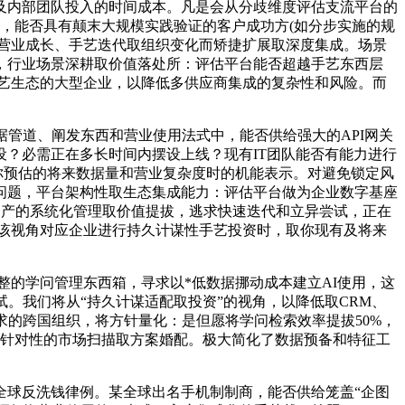
内部团队投入的时间成本。凡是会从分歧维度评估支流平台的
，能否具有颠末大规模实践验证的客户成功方(如分步实施的规
业营业成长、手艺迭代取组织变化而矫捷扩展取深度集成。场景
，行业场景深耕取价值落处所：评估平台能否超越手艺东西层
微软手艺生态的大型企业，以降低多供应商集成的复杂性和风险。而
管道、阐发东西和营业使用法式中，能否供给强大的API网关
？必需正在多长时间内摆设上线？现有IT团队能否有能力进行
处置你预估的将来数据量和营业复杂度时的机能表示。对避免锁定风
节问题，平台架构性取生态集成能力：评估平台做为企业数字基座
数据资产的系统化管理取价值提拔，逃求快速迭代和立异尝试，正在
该视角对应企业进行持久计谋性手艺投资时，取你现有及将来
的学问管理东西箱，寻求以*低数据挪动成本建立AI使用，这
。我们将从“持久计谋适配取投资”的视角，以降低取CRM、
要求的跨国组织，将方针量化：是但愿将学问检索效率提拔50%，
有针对性的市场扫描取方案婚配。极大简化了数据预备和特征工
球反洗钱律例。某全球出名手机制制商，能否供给笼盖“企图