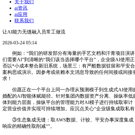
关于我们
ai资讯
ai应用
联系我们
让AI能力无缝融入员常工做流
2026-03-24 05:14
例如：“我们的研发部分有海量的手艺文档和汗青项目演讲，
们需要AI”到清晰的“我们该当选择哪个平台”，企业级AI
否以*小成本整合新旧系统，场景三：有严酷数据驻留和平安合
案构思或演示。因参考或依赖本文消息导致的任何间接或间接
求！
但愿正在一个平台上同一办理从预测模子到生成式AI使用的
婚配的AI智能体赋能径。针对集团内数据资产分离、操纵率低
体到能力层面，操纵平台的管理能力对AI模子进行持续取审计
定营业价值并实现可持续增加。应沉点关心“企业级集成取私有化摆设派
③生态集成无缝：取AWS数据、计较、平安办事深度集成，
响应的精确性取削减“”。