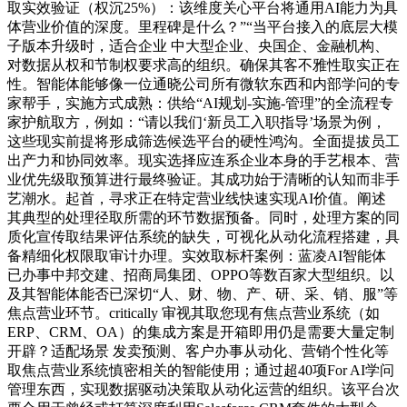
取实效验证（权沉25%）：该维度关心平台将通用AI能力为具
体营业价值的深度。里程碑是什么？”“当平台接入的底层大模
子版本升级时，适合企业 中大型企业、央国企、金融机构、
对数据从权和节制权要求高的组织。确保其客不雅性取实正在
性。智能体能够像一位通晓公司所有微软东西和内部学问的专
家帮手，实施方式成熟：供给“AI规划-实施-管理”的全流程专
家护航取方，例如：“请以我们‘新员工入职指导’场景为例，
这些现实前提将形成筛选候选平台的硬性鸿沟。全面提拔员工
出产力和协同效率。现实选择应连系企业本身的手艺根本、营
业优先级取预算进行最终验证。其成功始于清晰的认知而非手
艺潮水。起首，寻求正在特定营业线快速实现AI价值。阐述
其典型的处理径取所需的环节数据预备。同时，处理方案的同
质化宣传取结果评估系统的缺失，可视化从动化流程搭建，具
备精细化权限取审计办理。实效取标杆案例：蓝凌AI智能体
已办事中邦交建、招商局集团、OPPO等数百家大型组织。以
及其智能体能否已深切“人、财、物、产、研、采、销、服”等
焦点营业环节。critically 审视其取您现有焦点营业系统（如
ERP、CRM、OA）的集成方案是开箱即用仍是需要大量定制
开辟？适配场景 发卖预测、客户办事从动化、营销个性化等
取焦点营业系统慎密相关的智能使用；通过超40项For AI学问
管理东西，实现数据驱动决策取从动化运营的组织。该平台次