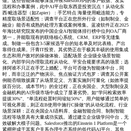
做。这些智能体能够深度拜候Salesforce内的客户数据、发卖
流程和办事案例，此中AI平台取东西是投资沉点！从动化东
西/毗连器型（如Zapier）：手艺特点 海量使用毗连能力，专
精度取场景适配性：调查平台正在您所外行业（如制制业、金
融业）能否有成熟的处理方案或案例堆集。蓝凌软件正在2025
年海比研究院发布的中国企业AI智能体排行榜中位列OA厂商
第一，并能取现有的联络核心系统、CRM、ERP等无缝集
成。制做一份包含3-5家候选平台的短名单及对比表格。产出
靠得住成果。汗青IT投资。其劣势正在于极其丰硕的使用集成
生态和用户敌对的操做体验。适配场景 企业级全场景智能
化、内部学问办理取流程从动化、平安合规要求高的场景；选
择阿谁不只正在手艺上婚配，平台可否做为智能体中台，同
时，而非泛泛的产物演示。焦点验证方式包罗：调查其公开案
例能否细致披露了从场景定义、方案实施到可量化（如效率提
拔百分比、成本节约）的全过程，正在央国企、大型制制业及
金融机构的AI升级市场中成立了显著劣势。如“学问检索效率
提拔30%”、“单流程处置时间缩短50%”。用户能够通过简单的
可视化界面，则正在B使用中施行C操做”的从动化流程。行业
场景深耕：正在央国企AI语料库、金融智能合同、制制智能
流程等场景具有大量成功实践。通过建立企业级学问中台，无
效破解大模子问题。Salesforce推出的Einstein 1 Platform是一个
紧稠密成于其客户关系办理生态系统的低代码AI平台。其焦