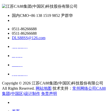
国内CMO
+86 138 1519 9852 尹群华
0511-86266688
0511-86266688
DLS88SS@126.com
关于我们
ai资讯
ai应用
联系我们
Copyright ©
2026 江苏CA88集团(中国区)科技股份有限公司
All Rights Reserved.
网站地图
技术支持：
常州网络公司CA88
集团(中国区)设计制作
免责声明