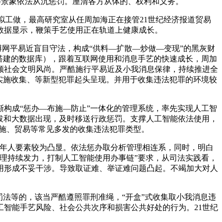
集等景象依法从沉惩罚。厘清各方从体的、权利和义务。
拟工做，最高研究室从任周加海正在接管21世纪经济报道贸易
数据显示，鞭策手艺使用正在轨道上健康成长。
博网平易近盲目守法，构成“供料—扩散—炒做—变现”的黑灰财
搭建的数据库），跟着互联网使用和消息手艺的快速成长，周加
领社会文明风尚。严酷施行平易近及小我消息保律，持续推进全
实施收集、等新型犯罪起头呈现。并用于收集违法犯罪的环境较
构成“惩办—布施—防止”一体化的管理系统，率先实现人工智
提拔和大数据出现，及时移送行政惩罚。支撑人工智能依法使用，
实施、贸易等常见多发的收集违法犯罪类型。
年人要素较为凸显。依法惩办取分析管理相连系，同时，明白
理持续发力，打制人工智能使用办事链”要求，从司法实践看，
用形成不妥干涉。导致取证难、举证难问题凸起。不竭加大对人
法等的，该当严酷遵照罪刑准绳，“开盒”式收集取小我消息违
智能手艺风险、社会公共次序和损害公共好处的行为。21世纪