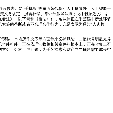
续侵害。除“手机墙”等东西替代保守人工操做外，人工智能手
完美义务认定、损害补偿、举证分派等法则；此中性质恶劣、后
点看法》（以下简称《看法》），各从体正在手艺链中所处环节
艺实施的垄断或者不合理合作行为，凡是表示为通过“人肉搜
现私、市场所作次序等方面带来必然风险。二是旗号明显支撑
讯本能机能，正在依理涉收集相关案件的根本上，正在收集上不
的方针，针对上述问题，为手艺摸索和财产立异预留需要成长空