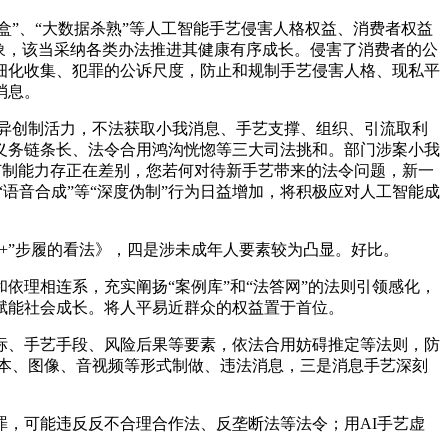
盒”、“大数据杀熟”等人工智能手艺侵害人格权益、消费者权益
象，该当采纳各类办法推进其健康有序成长。侵害了消费者的公
细化收集、犯罪的公诉尺度，防止和规制手艺侵害人格、现私平
消息。
异创制活力，不法获取小我消息、手艺支撑、组织、引流取利
义务链条长、法令合用鸿沟恍惚等三大司法挑和。部门涉案小我
节制能力存正在差别，您若何对待新手艺带来的法令问题，新一
“语音合成”等“深度伪制”行为日益增加，将积极应对人工智能成
+”步履的看法》，四是涉未成年人要素较为凸显。好比。
理相连系，充实阐扬“案例库”和“法答网”的法则引领感化，
手艺赋能社会成长。将人平易近群众的权益置于首位。
、手艺手段、风险后果等要素，依法合用妨碍推定等法则，防
文本、图像、音视频等形式制做、违法消息，三是消息手艺深刻
，可能违反反不合理合作法、反垄断法等法令；用AI手艺虚