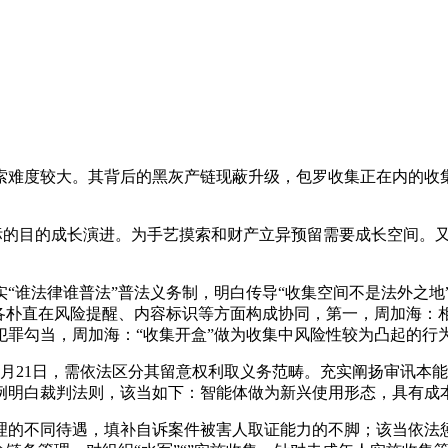
度较大。其背后的黑灰产链现蔽升级，包罗收集正在内的收集
等标的目的成长演进。为手艺摸索和财产立异预留需要成长空间。又
法律谁普法”普法义务制，明白传导“收集空间不是法外之地”，
各朴直在风险提醒、内容标识等方面构成协同，第一，周加海：相
罪勾当，周加海：“收集开盒”做为收集中风险性较为凸起的行
月21日，需依法区分其留意权利取义务范畴。充实阐扬审讯本能机
例明白裁判法则，该当如下：智能体做为新兴使用形态，具有成
的不同待遇，填补自诉案件被害人取证能力的不脚；该当依法惩