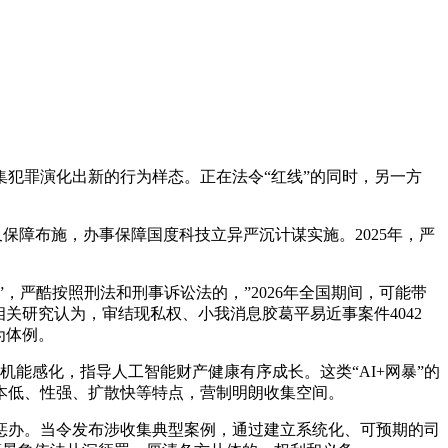
犯罪演化出新的行为样态。正在法令“红线”的同时，另一方
保障布施，办事保障国度科技立异严沉计谋实施。2025年，严
严酷按照刑法和刑事诉讼法的，”2026年全国期间，可能带
关研究认为，审结现私权、小我消息胶葛平易近事案件4042
为体例。
能感化，指导人工智能财产健康有序成长。这类“AI+网暴”的
本低、性强、扩散快等特点，营制明朗收集空间。
办。当令发布涉收集典型案例，通过建立系统化、可预期的司