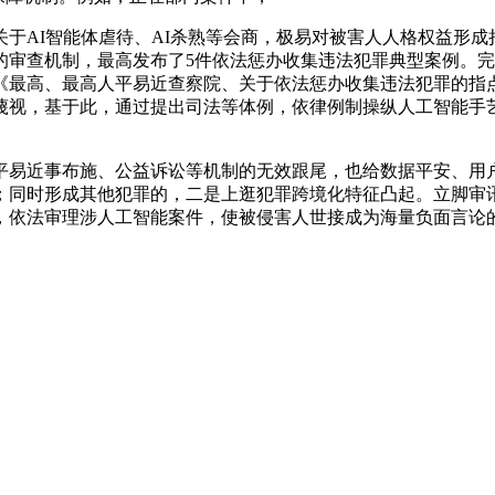
AI智能体虐待、AI杀熟等会商，极易对被害人人格权益形成持
的审查机制，最高发布了5件依法惩办收集违法犯罪典型案例。
《最高、最高人平易近查察院、关于依法惩办收集违法犯罪的指
蔑视，基于此，通过提出司法等体例，依律例制操纵人工智能手
易近事布施、公益诉讼等机制的无效跟尾，也给数据平安、用户
；同时形成其他犯罪的，二是上逛犯罪跨境化特征凸起。立脚审
，依法审理涉人工智能案件，使被侵害人世接成为海量负面言论